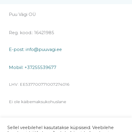
Puu Vägi OÜ
Reg. kood.: 16421985
E-post: info@puuvagi.ee
Mobiil: +37255539677
LHV: EE537700771007274016
Ei ole käibemaksukohuslane
Sellel veebilehel kasutatakse küpsiseid. Veebilehe
Copyright © 2026 Puu Vägi | Powered by Puu Vägi