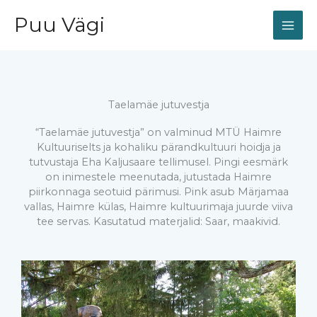
Skip
Puu Vägi
to
content
Taelamäe jutuvestja
“Taelamäe jutuvestja” on valminud MTÜ Haimre
Kultuuriselts ja kohaliku pärandkultuuri hoidja ja
tutvustaja Eha Kaljusaare tellimusel. Pingi eesmärk
on inimestele meenutada, jutustada Haimre
piirkonnaga seotuid pärimusi. Pink asub Märjamaa
vallas, Haimre külas, Haimre kultuurimaja juurde viiva
tee servas. Kasutatud materjalid: Saar, maakivid.